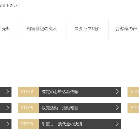
まかせ下さい！
・売却
相続登記の流れ
スタッフ紹介
お客様の声
STEP2
査定のお申込み依頼
STE
STEP5
販売活動、活動報告
STE
STEP8
引渡し・残代金の決済