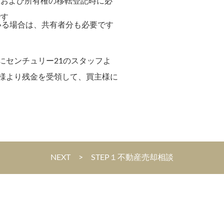
、および所有権の移転登記時に必
です
いる場合は、共有者分も必要です
す
にセンチュリー21のスタッフよ
様より残金を受領して、買主様に
NEXT > STEP１不動産売却相談