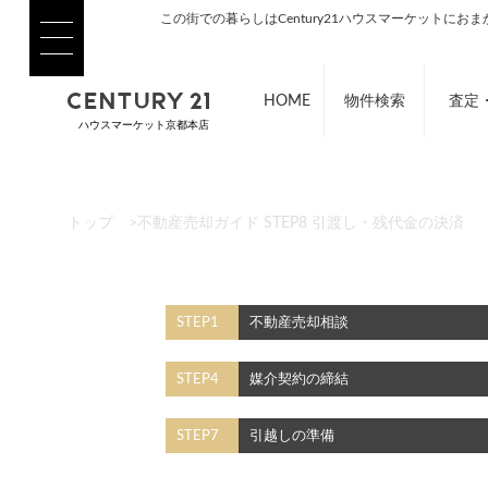
この街での暮らしはCentury21ハウスマーケットにお
HOME
物件検索
査定
ハウスマーケット京都本店
トップ
>
不動産売却ガイド STEP8 引渡し・残代金の決済
STEP1
不動産売却相談
STEP4
媒介契約の締結
STEP7
引越しの準備