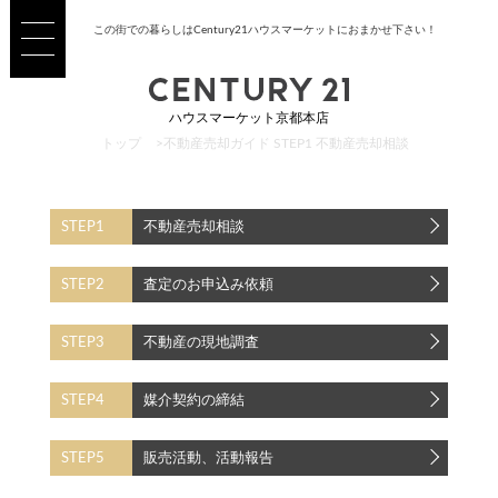
この街での暮らしはCentury21ハウスマーケットにおまかせ下さい！
ハウスマーケット京都本店
トップ
>
不動産売却ガイド STEP1 不動産売却相談
STEP1
不動産売却相談
STEP2
査定のお申込み依頼
STEP3
不動産の現地調査
STEP4
媒介契約の締結
STEP5
販売活動、活動報告