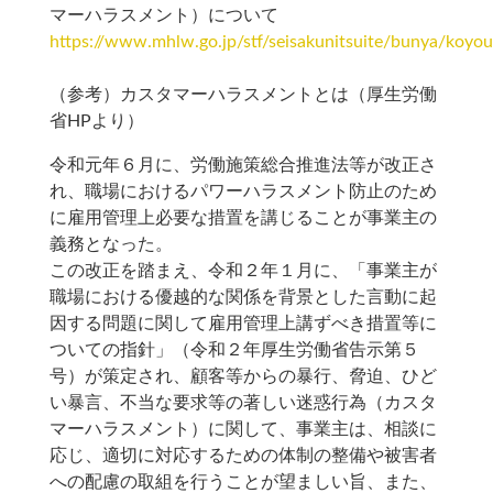
マーハラスメント）について
https://www.mhlw.go.jp/stf/seisakunitsuite/bunya/koyo
（参考）カスタマーハラスメントとは（厚生労働
省HPより）
令和元年６月に、労働施策総合推進法等が改正さ
れ、職場におけるパワーハラスメント防止のため
に雇用管理上必要な措置を講じることが事業主の
義務となった。
この改正を踏まえ、令和２年１月に、「事業主が
職場における優越的な関係を背景とした言動に起
因する問題に関して雇用管理上講ずべき措置等に
ついての指針」（令和２年厚生労働省告示第５
号）が策定され、顧客等からの暴行、脅迫、ひど
い暴言、不当な要求等の著しい迷惑行為（カスタ
マーハラスメント）に関して、事業主は、相談に
応じ、適切に対応するための体制の整備や被害者
への配慮の取組を行うことが望ましい旨、また、